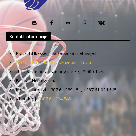
Kontakt informacije
Portal BHbasket – košarka za cijeli svijet!
UG “Centar kreativnih aktivnosti” Tuzla
Ulica Šeste bosanske brigade 37, 75000 Tuzla
Bosna i Hercegovina
Kontakt brojevi: +387 61 289 151, +387 61 024 545
Viber broj:
+387 61 024 545