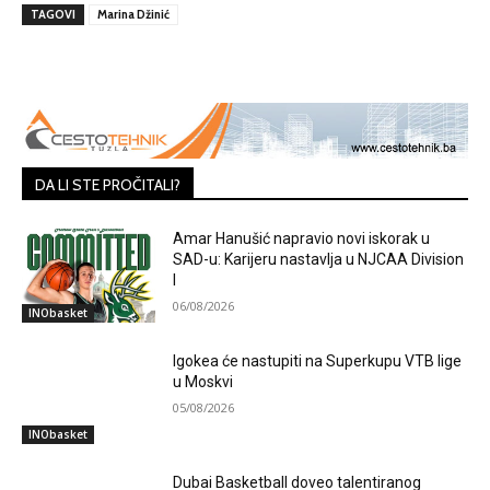
TAGOVI
Marina Džinić
DA LI STE PROČITALI?
Amar Hanušić napravio novi iskorak u
SAD-u: Karijeru nastavlja u NJCAA Division
I
06/08/2026
INObasket
Igokea će nastupiti na Superkupu VTB lige
u Moskvi
05/08/2026
INObasket
Dubai Basketball doveo talentiranog