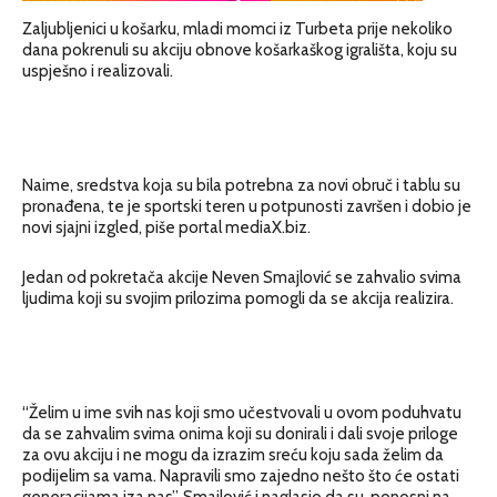
Zaljubljenici u košarku, mladi momci iz Turbeta prije nekoliko
dana pokrenuli su akciju obnove košarkaškog igrališta, koju su
uspješno i realizovali.
Naime, sredstva koja su bila potrebna za novi obruč i tablu su
pronađena, te je sportski teren u potpunosti završen i dobio je
novi sjajni izgled, piše portal mediaX.biz.
Jedan od pokretača akcije Neven Smajlović se zahvalio svima
ljudima koji su svojim prilozima pomogli da se akcija realizira.
“Želim u ime svih nas koji smo učestvovali u ovom poduhvatu
da se zahvalim svima onima koji su donirali i dali svoje priloge
za ovu akciju i ne mogu da izrazim sreću koju sada želim da
podijelim sa vama. Napravili smo zajedno nešto što će ostati
generacijama iza nas”, Smajlović i naglasio da su ponosni na