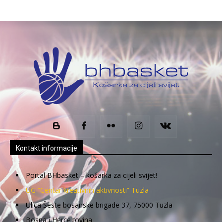
Kontakt informacije
Portal BHbasket – košarka za cijeli svijet!
UG “Centar kreativnih aktivnosti” Tuzla
Ulica Šeste bosanske brigade 37, 75000 Tuzla
Bosna i Hercegovina