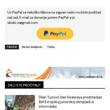
Uz PayPal sa nekoliko klikova na siguran način možete podržati
naš rad. E-mail za donacije putem PayPal-a je
skokic.e@gmail.com
TAGOVI
Neven Smajlović
Turbe
DA LI STE PROČITALI?
Dilan Tuzović član Realwaya predstavljao
BiH Evropskoj juniorskoj olimpijadi iz
informatike