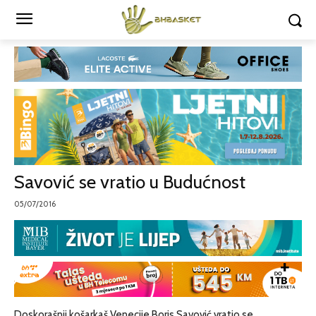
Savović se vratio u Budućnost
05/07/2016
Doskorašnji košarkaš Venecije Boris Savović vratio se