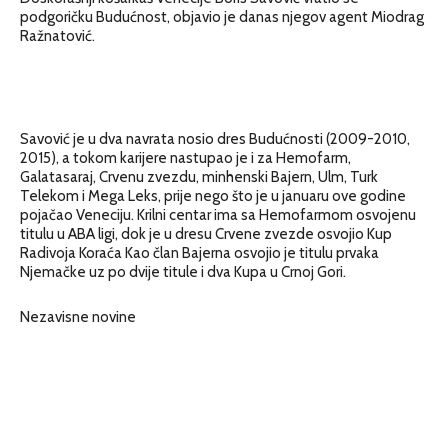
podgoričku Budućnost, objavio je danas njegov agent Miodrag
Ražnatović.
Savović je u dva navrata nosio dres Budućnosti (2009-2010,
2015), a tokom karijere nastupao je i za Hemofarm,
Galatasaraj, Crvenu zvezdu, minhenski Bajern, Ulm, Turk
Telekom i Mega Leks, prije nego što je u januaru ove godine
pojačao Veneciju. Krilni centar ima sa Hemofarmom osvojenu
titulu u ABA ligi, dok je u dresu Crvene zvezde osvojio Kup
Radivoja Koraća Kao član Bajerna osvojio je titulu prvaka
Njemačke uz po dvije titule i dva Kupa u Crnoj Gori.
Nezavisne novine