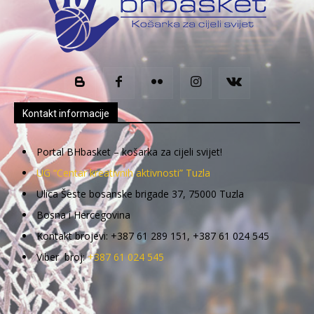
Kontakt informacije
Portal BHbasket – košarka za cijeli svijet!
UG “Centar kreativnih aktivnosti” Tuzla
Ulica Šeste bosanske brigade 37, 75000 Tuzla
Bosna i Hercegovina
Kontakt brojevi: +387 61 289 151, +387 61 024 545
Viber broj:
+387 61 024 545