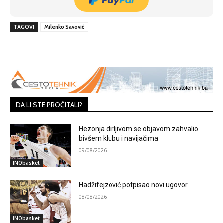
TAGOVI
Milenko Savović
DA LI STE PROČITALI?
Hezonja dirljivom se objavom zahvalio
bivšem klubu i navijačima
09/08/2026
INObasket
Hadžifejzović potpisao novi ugovor
08/08/2026
INObasket