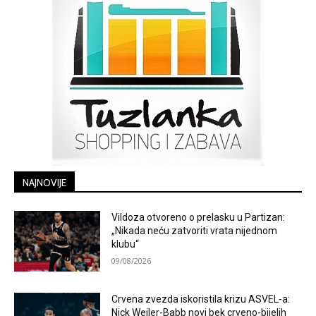
NAJNOVIJE
Vildoza otvoreno o prelasku u Partizan:
„Nikada neću zatvoriti vrata nijednom
klubu“
09/08/2026
Crvena zvezda iskoristila krizu ASVEL-a:
Nick Weiler-Babb novi bek crveno-bijelih