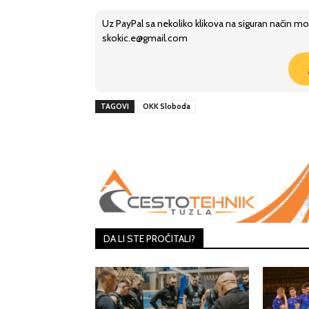
Uz PayPal sa nekoliko klikova na siguran način mo
skokic.e@gmail.com
TAGOVI
OKK Sloboda
Share
DA LI STE PROČITALI?