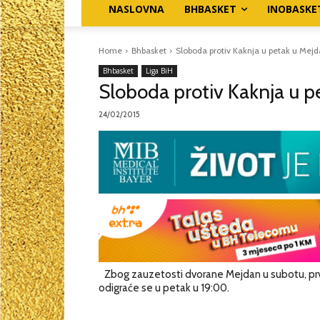
NASLOVNA
BHBASKET
INOBASKE
Home
Bhbasket
Sloboda protiv Kaknja u petak u Mej
Bhbasket
Liga BiH
Sloboda protiv Kaknja u 
24/02/2015
Zbog zauzetosti dvorane Mejdan u subotu, prv
odigraće se u petak u 19:00.