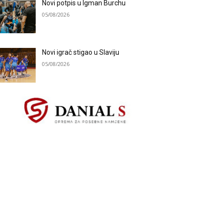
Novi potpis u Igman Burchu
05/08/2026
Novi igrač stigao u Slaviju
05/08/2026