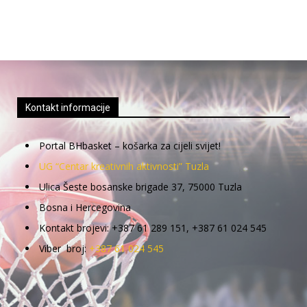
Kontakt informacije
Portal BHbasket – košarka za cijeli svijet!
UG “Centar kreativnih aktivnosti” Tuzla
Ulica Šeste bosanske brigade 37, 75000 Tuzla
Bosna i Hercegovina
Kontakt brojevi: +387 61 289 151, +387 61 024 545
Viber broj:
+387 61 024 545