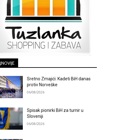
JNOVIJE
Sretno Zmajići: Kadeti BiH danas
protiv Norveške
06/08/2026
Spisak pionirki BiH za turnir u
Sloveniji
06/08/2026