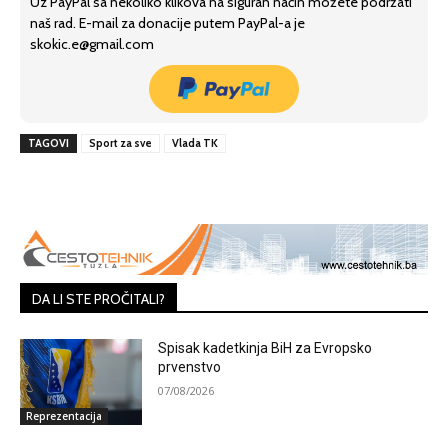
Uz PayPal sa nekoliko klikova na siguran način možete podržati
naš rad. E-mail za donacije putem PayPal-a je
skokic.e@gmail.com
TAGOVI
Sport za sve
Vlada TK
DA LI STE PROČITALI?
Spisak kadetkinja BiH za Evropsko
prvenstvo
07/08/2026
Reprezentacija