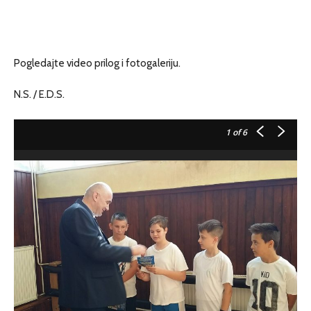
Pogledajte video prilog i fotogaleriju.
N.S. / E.D.S.
1
of 6