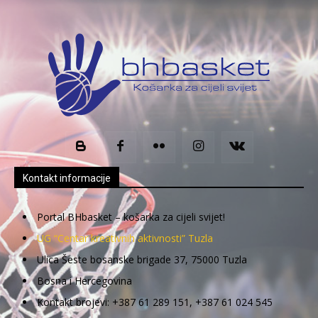
Kontakt informacije
Portal BHbasket – košarka za cijeli svijet!
UG “Centar kreativnih aktivnosti” Tuzla
Ulica Šeste bosanske brigade 37, 75000 Tuzla
Bosna i Hercegovina
Kontakt brojevi: +387 61 289 151, +387 61 024 545