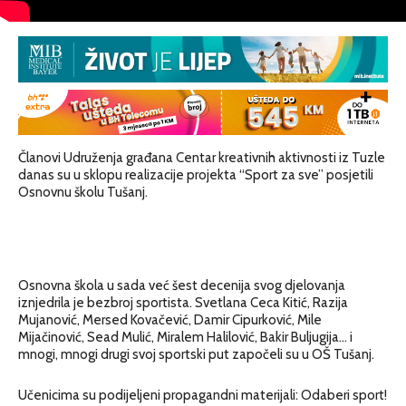
Članovi Udruženja građana Centar kreativnih aktivnosti iz Tuzle
danas su u sklopu realizacije projekta “Sport za sve” posjetili
Osnovnu školu Tušanj.
Osnovna škola u sada već šest decenija svog djelovanja
iznjedrila je bezbroj sportista. Svetlana Ceca Kitić, Razija
Mujanović, Mersed Kovačević, Damir Cipurković, Mile
Mijačinović, Sead Mulić, Miralem Halilović, Bakir Buljugija… i
mnogi, mnogi drugi svoj sportski put započeli su u OŠ Tušanj.
Učenicima su podijeljeni propagandni materijali: Odaberi sport!