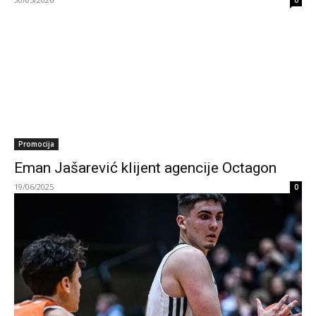
0
Promocija
Eman Jašarević klijent agencije Octagon
19/06/2025
0