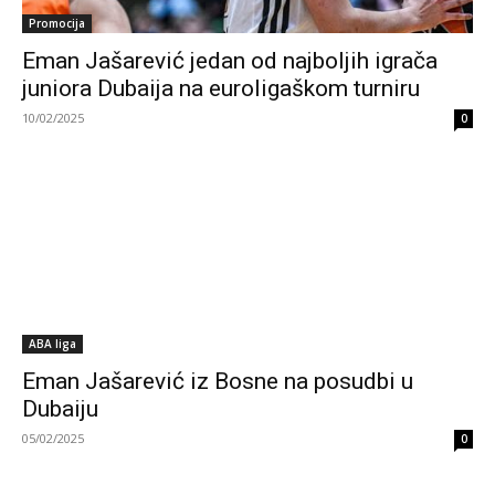
Promocija
Eman Jašarević jedan od najboljih igrača
juniora Dubaija na euroligaškom turniru
10/02/2025
0
ABA liga
Eman Jašarević iz Bosne na posudbi u
Dubaiju
05/02/2025
0