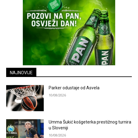
NAJNOVIJE
Parker odustaje od Asvela
10/08/2026
Umma Šukić košgeterka prestižnog turnira
u Sloveniji
10/08/2026