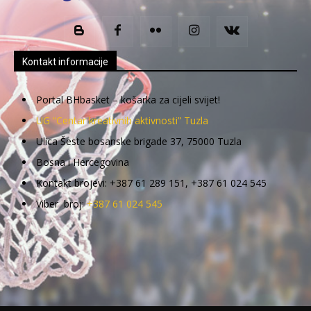
Kontakt informacije
Portal BHbasket – košarka za cijeli svijet!
UG “Centar kreativnih aktivnosti” Tuzla
Ulica Šeste bosanske brigade 37, 75000 Tuzla
Bosna i Hercegovina
Kontakt brojevi: +387 61 289 151, +387 61 024 545
Viber broj:
+387 61 024 545