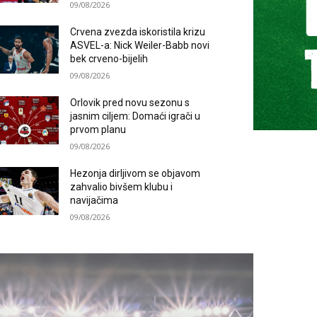
09/08/2026
Crvena zvezda iskoristila krizu
ASVEL-a: Nick Weiler-Babb novi
bek crveno-bijelih
09/08/2026
Orlovik pred novu sezonu s
jasnim ciljem: Domaći igrači u
prvom planu
09/08/2026
Hezonja dirljivom se objavom
zahvalio bivšem klubu i
navijačima
09/08/2026