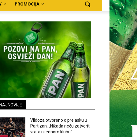
V
PROMOCIJA
NAJNOVIJE
Vildoza otvoreno o prelasku u
Partizan: „Nikada neću zatvoriti
vrata nijednom klubu“