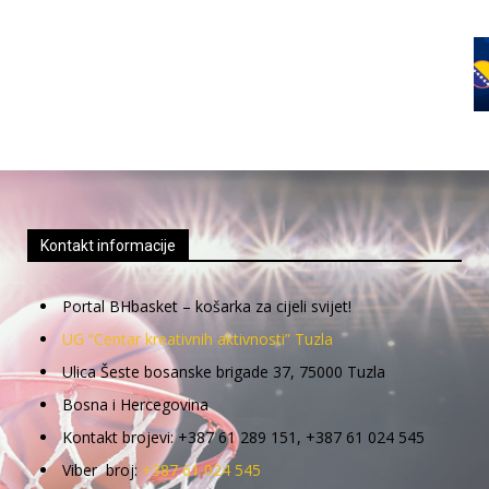
Kontakt informacije
Portal BHbasket – košarka za cijeli svijet!
UG “Centar kreativnih aktivnosti” Tuzla
Ulica Šeste bosanske brigade 37, 75000 Tuzla
Bosna i Hercegovina
Kontakt brojevi: +387 61 289 151, +387 61 024 545
Viber broj:
+387 61 024 545