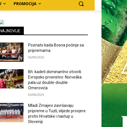
V
PROMOCIJA
NAJNOVIJE
Poznato kada Bosna počinje sa
pripremama
06/08/2026
Bh. kadeti dominantno otvorili
Evropsko prvenstvo: Norveška
pala uz double-double
Omerovića
06/08/2026
Mladi Zmajevi završavaju
pripreme u Tuzli, slijede provjere
protiv Hrvatske i nastup u
Sloveniji