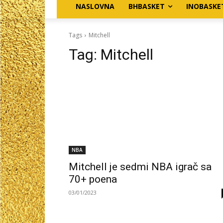
NASLOVNA
BHBASKET
INOBASKE
Tags
Mitchell
Tag:
Mitchell
NBA
Mitchell je sedmi NBA igrač sa
70+ poena
03/01/2023