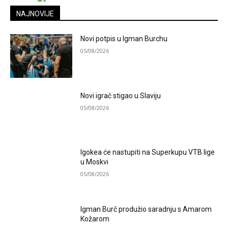
NAJNOVIJE
Novi potpis u Igman Burchu
05/08/2026
Novi igrač stigao u Slaviju
05/08/2026
Igokea će nastupiti na Superkupu VTB lige
u Moskvi
05/08/2026
Igman Burč produžio saradnju s Amarom
Kožarom