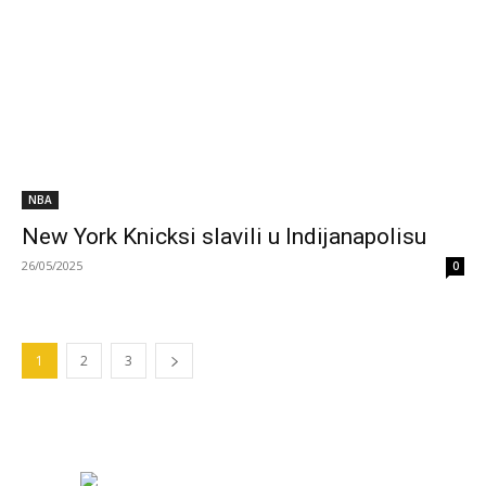
NBA
New York Knicksi slavili u Indijanapolisu
26/05/2025
0
1
2
3