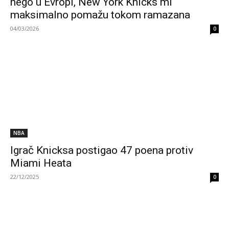
nego u Evropi, New York Knicks mi
maksimalno pomažu tokom ramazana
04/03/2026
0
NBA
Igrač Knicksa postigao 47 poena protiv
Miami Heata
22/12/2025
0