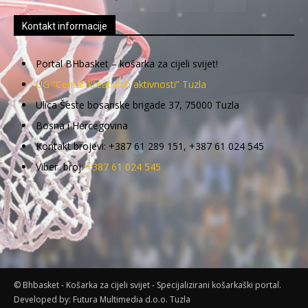
Kontakt informacije
Portal BHbasket – košarka za cijeli svijet!
UG “Centar kreativnih aktivnosti” Tuzla
Ulica Šeste bosanske brigade 37, 75000 Tuzla
Bosna i Hercegovina
Kontakt brojevi: +387 61 289 151, +387 61 024 545
Viber broj:
+387 61 024 545
© Bhbasket - Košarka za cijeli svijet - Specijalizirani košarkaški portal.
Developed by:
Futura Multimedia d.o.o. Tuzla