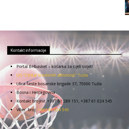
Kontakt informacije
Portal BHbasket – košarka za cijeli svijet!
UG “Centar kreativnih aktivnosti” Tuzla
Ulica Šeste bosanske brigade 37, 75000 Tuzla
Bosna i Hercegovina
Kontakt brojevi: +387 61 289 151, +387 61 024 545
Viber broj:
+387 61 024 545