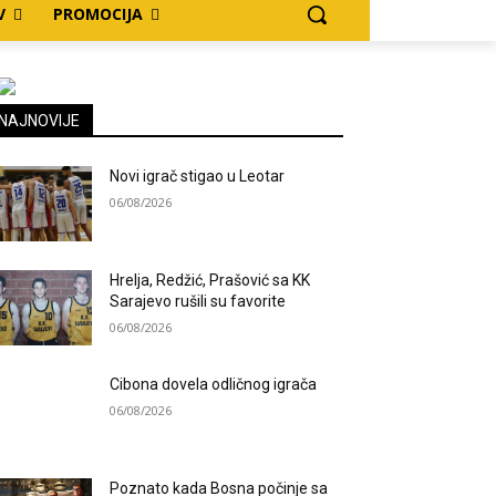
V
PROMOCIJA
NAJNOVIJE
Novi igrač stigao u Leotar
06/08/2026
Hrelja, Redžić, Prašović sa KK
Sarajevo rušili su favorite
06/08/2026
Cibona dovela odličnog igrača
06/08/2026
Poznato kada Bosna počinje sa