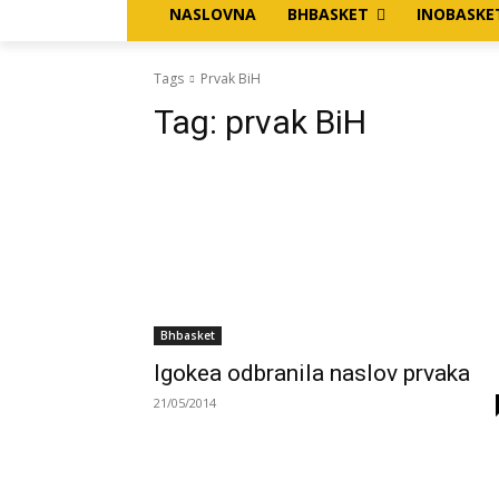
NASLOVNA
BHBASKET
INOBASKE
Tags
Prvak BiH
Tag:
prvak BiH
Bhbasket
Igokea odbranila naslov prvaka
21/05/2014