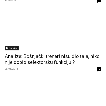
0
Bhbasket
Analize: Bošnjački treneri nisu dio tala, niko
nije dobio selektorsku funkciju!?
03/05/2016
0