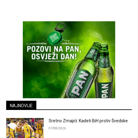
NAJNOVIJE
Sretno Zmajići: Kadeti BiH protiv Švedske
07/08/2026