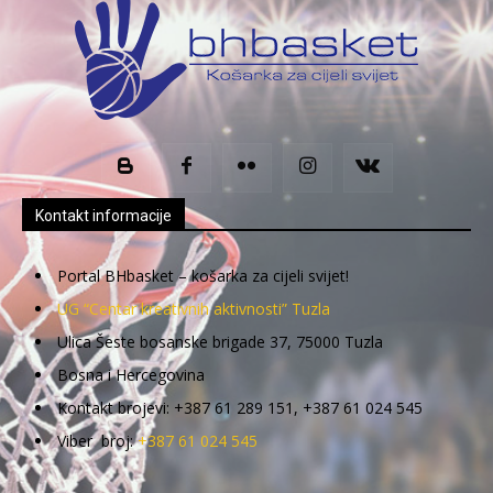
Kontakt informacije
Portal BHbasket – košarka za cijeli svijet!
UG “Centar kreativnih aktivnosti” Tuzla
Ulica Šeste bosanske brigade 37, 75000 Tuzla
Bosna i Hercegovina
Kontakt brojevi: +387 61 289 151, +387 61 024 545
Viber broj:
+387 61 024 545