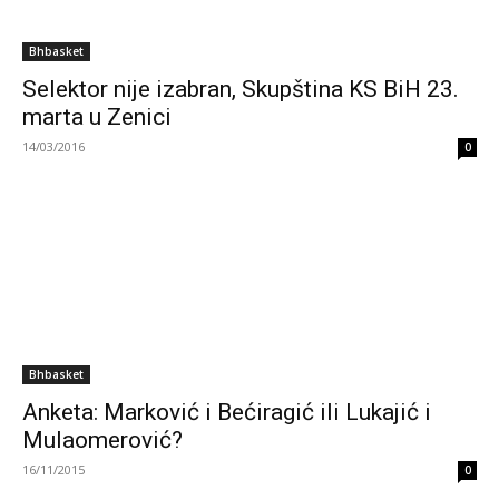
Bhbasket
Selektor nije izabran, Skupština KS BiH 23.
marta u Zenici
14/03/2016
0
Bhbasket
Anketa: Marković i Bećiragić ili Lukajić i
Mulaomerović?
16/11/2015
0