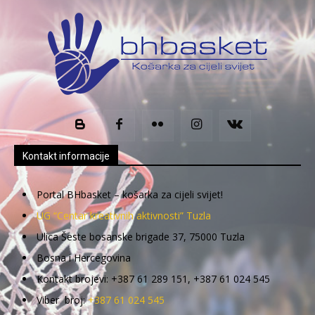
Kontakt informacije
Portal BHbasket – košarka za cijeli svijet!
UG “Centar kreativnih aktivnosti” Tuzla
Ulica Šeste bosanske brigade 37, 75000 Tuzla
Bosna i Hercegovina
Kontakt brojevi: +387 61 289 151, +387 61 024 545
Viber broj:
+387 61 024 545