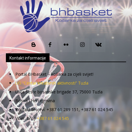
Kontakt informacije
Portal BHbasket – košarka za cijeli svijet!
UG “Centar kreativnih aktivnosti” Tuzla
Ulica Šeste bosanske brigade 37, 75000 Tuzla
Bosna i Hercegovina
Kontakt brojevi: +387 61 289 151, +387 61 024 545
Viber broj:
+387 61 024 545