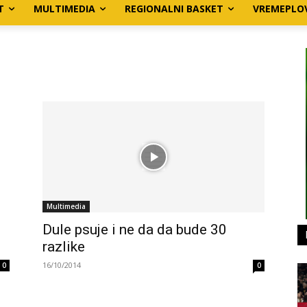
T
MULTIMEDIA
REGIONALNI BASKET
VREMEPLO
Multimedia
Dule psuje i ne da da bude 30
razlike
16/10/2014
0
0