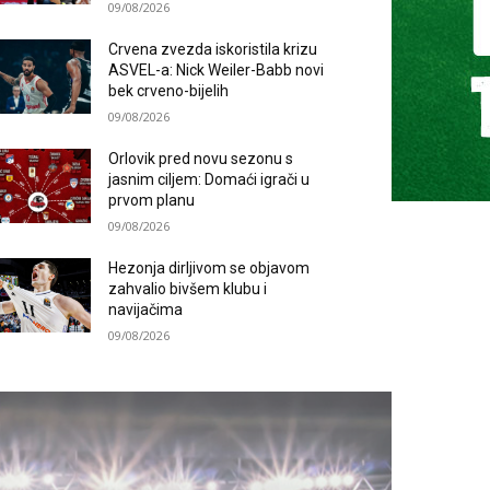
09/08/2026
Crvena zvezda iskoristila krizu
ASVEL-a: Nick Weiler-Babb novi
bek crveno-bijelih
09/08/2026
Orlovik pred novu sezonu s
jasnim ciljem: Domaći igrači u
prvom planu
09/08/2026
Hezonja dirljivom se objavom
zahvalio bivšem klubu i
navijačima
09/08/2026