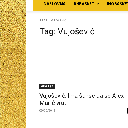
NASLOVNA
BHBASKET
INOBASKE
Tags
Vujošević
Tag:
Vujošević
ABA liga
Vujošević: Ima šanse da se Alex
Marić vrati
09/02/2015