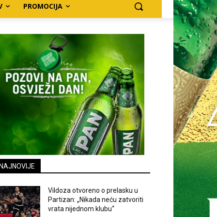
V
PROMOCIJA
NAJNOVIJE
Vildoza otvoreno o prelasku u
Partizan: „Nikada neću zatvoriti
vrata nijednom klubu“