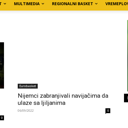
T
MULTIMEDIA
REGIONALNI BASKET
VREMEPLO
Eurobasket
Nijemci zabranjivali navijačima da
ulaze sa ljiljanima
06/09/2022
0
0