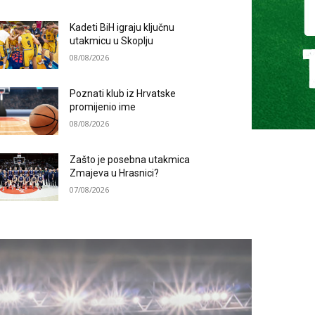
Kadeti BiH igraju ključnu
utakmicu u Skoplju
08/08/2026
Poznati klub iz Hrvatske
promijenio ime
08/08/2026
Zašto je posebna utakmica
Zmajeva u Hrasnici?
07/08/2026