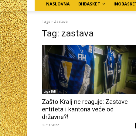
NASLOVNA
BHBASKET
INOBASKE
Tags
Zastava
Tag:
zastava
Liga BiH
Zašto Kralj ne reaguje: Zastave
entiteta i kantona veće od
državne?!
09/11/2022