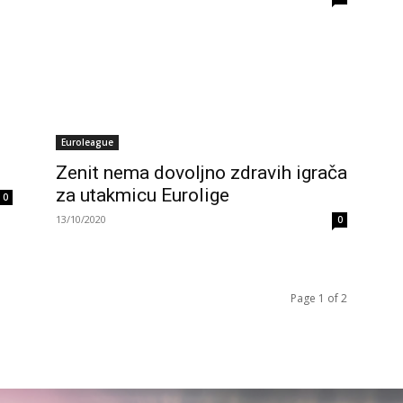
Euroleague
Zenit nema dovoljno zdravih igrača
za utakmicu Eurolige
0
13/10/2020
0
Page 1 of 2