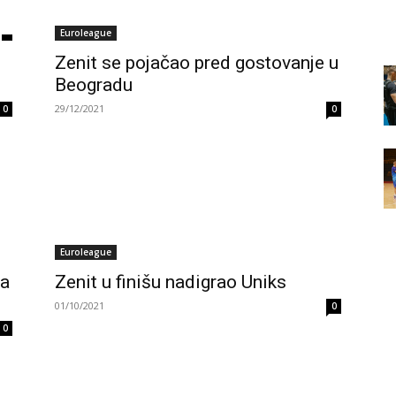
Euroleague
Zenit se pojačao pred gostovanje u
Beogradu
29/12/2021
0
0
Euroleague
ba
Zenit u finišu nadigrao Uniks
01/10/2021
0
0