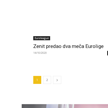
Euroleague
Zenit predao dva meča Eurolige
14/10/2020
1
2