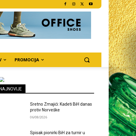
V
PROMOCIJA
NAJNOVIJE
Sretno Zmajići: Kadeti BiH danas
protiv Norveške
06/08/2026
Spisak pionirki BiH za turnir u