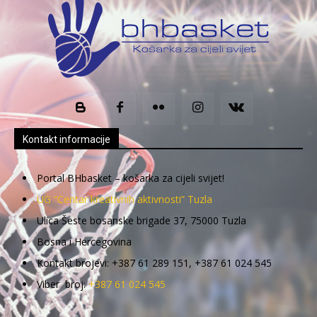
Kontakt informacije
Portal BHbasket – košarka za cijeli svijet!
UG “Centar kreativnih aktivnosti” Tuzla
Ulica Šeste bosanske brigade 37, 75000 Tuzla
Bosna i Hercegovina
Kontakt brojevi: +387 61 289 151, +387 61 024 545
Viber broj:
+387 61 024 545