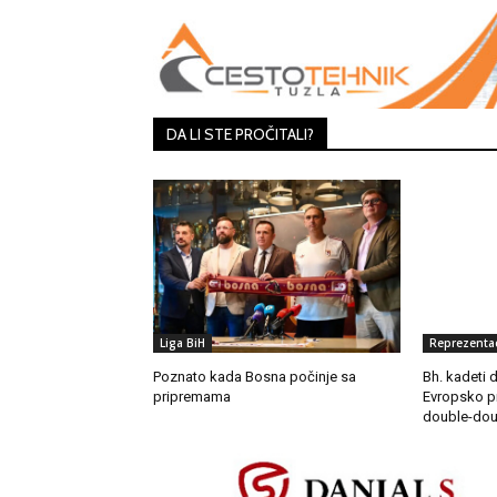
DA LI STE PROČITALI?
Liga BiH
Reprezentac
Poznato kada Bosna počinje sa
Bh. kadeti 
pripremama
Evropsko p
double-dou