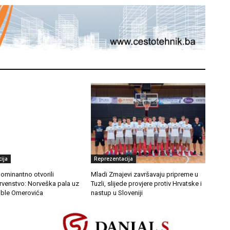
ija
Reprezentacija
dominantno otvorili
Mladi Zmajevi završavaju pripreme u
rvenstvo: Norveška pala uz
Tuzli, slijede provjere protiv Hrvatske i
ble Omerovića
nastup u Sloveniji