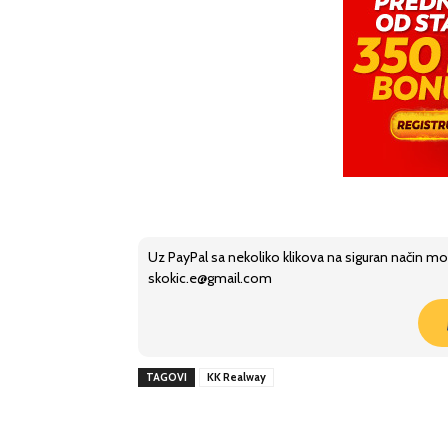
Uz PayPal sa nekoliko klikova na siguran način mo
skokic.e@gmail.com
TAGOVI
KK Realway
Share