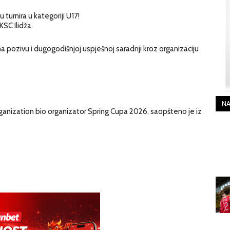
turnira u kategoriji U17!
KSC Ilidža.
 pozivu i dugogodišnjoj uspješnoj saradnji kroz organizaciju
NA
Organization bio organizator Spring Cupa 2026, saopšteno je iz