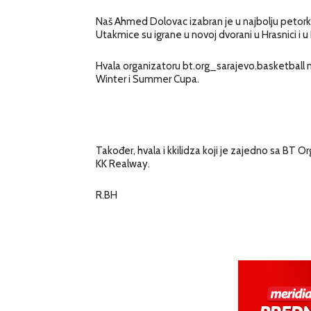
Naš Ahmed Dolovac izabran je u najbolju petorku 
Utakmice su igrane u novoj dvorani u Hrasnici i u 
Hvala organizatoru bt.org_sarajevo.basketball na
Winter i Summer Cupa.
Također, hvala i kkilidza koji je zajedno sa BT 
KK Realway.
R.BH