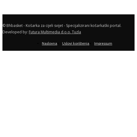
© Bhbasket - Košarka za cijeli svijet - Specijalizirani košarkaški portal.
Developed by:
Futura Multimedia d.o.o. Tuzla
Naslovna
Uslovi korištenja
Impressum