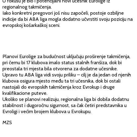
U fokusu je bio i potencijalni novi učesnik Eurolige iz
regionalnog takmičenja.
Iako konkretni pregovori još nisu započeli, postoje ozbiljne
indicije da bi ABA liga mogla dodatno učvrstiti svoju poziciju na
evropskoj košarkaškoj sceni.
Planovi Eurolige za budućnost uključuju proširenje takmičenja,
pri čemu bi 17 klubova imalo status stalnih franšiza, dok bi
preostala tri mjesta bila otvorena za dodatne učesnike.
Upravo tu ABA liga vidi svoju priliku – cilj je da jedan od njenih
klubova osigura mjesto među ta tri učesnika, dok bi ostali
nastojali do evropskih takmičenja kroz Evrokup i druge
kvalifikacione puteve.
Ukoliko se planovi realizuju, regionalna liga bi dobila dodatnu
stabilnost i dugoročnu sigurnost, sa čak četiri predstavnika u
Evroligi i većim brojem klubova u Evrokupu.
MZS