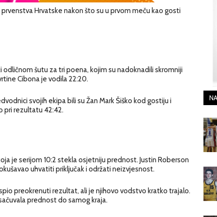
riji prvenstva Hrvatske nakon što su u prvom meču kao gosti
i odličnom šutu za tri poena, kojim su nadoknadili skromniji
tine Cibona je vodila 22:20.
NA
dvodnici svojih ekipa bili su Žan Mark Šiško kod gostiju i
 pri rezultatu 42:42.
ja je serijom 10:2 stekla osjetniju prednost. Justin Roberson
kušavao uhvatiti priključak i održati neizvjesnost.
o preokrenuti rezultat, ali je njihovo vodstvo kratko trajalo.
 sačuvala prednost do samog kraja.