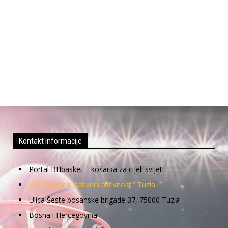
Kontakt informacije
Portal BHbasket – košarka za cijeli svijet!
UG “Centar kreativnih aktivnosti” Tuzla
Ulica Šeste bosanske brigade 37, 75000 Tuzla
Bosna i Hercegovina