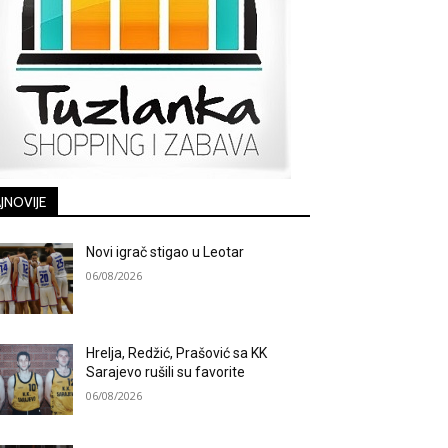
JNOVIJE
Novi igrač stigao u Leotar
06/08/2026
Hrelja, Redžić, Prašović sa KK
Sarajevo rušili su favorite
06/08/2026