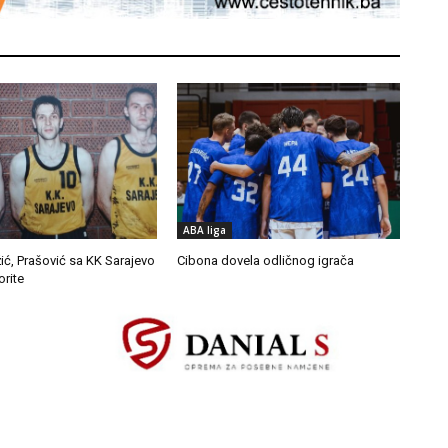
ABA liga
žić, Prašović sa KK Sarajevo
Cibona dovela odličnog igrača
orite