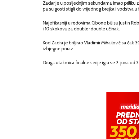
Zadar je u posljednjim sekundama imao priliku za
pa su gosti stigli do vrijednog brejka i vodstva u fi
Najefikasniji u redovima Cibone bili su Justin Ro
i 10 skokova za double-double učinak.
Kod Zadra je briljirao Vladimir Mihailović sa čak
izbjegne poraz.
Druga utakmica finalne serije igra se 2. juna od 