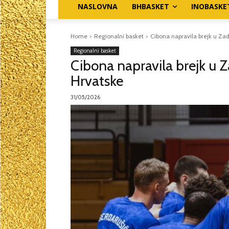
NASLOVNA
BHBASKET
INOBASKE
Home
Regionalni basket
Cibona napravila brejk u Zad
Regionalni basket
Cibona napravila brejk u Z
Hrvatske
31/05/2026