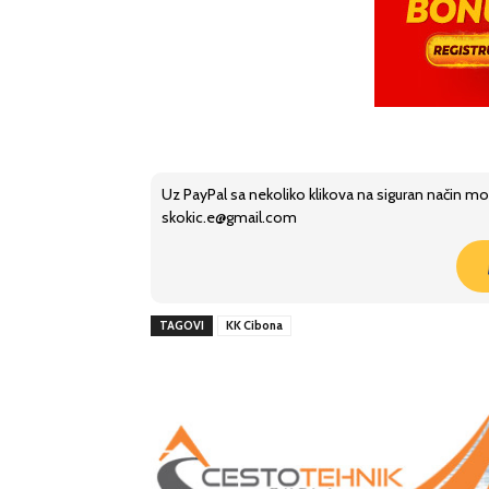
Uz PayPal sa nekoliko klikova na siguran način mo
skokic.e@gmail.com
TAGOVI
KK Cibona
Share