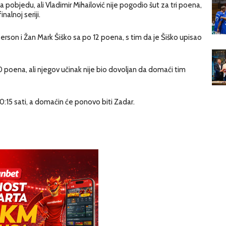
 pobjedu, ali Vladimir Mihailović nije pogodio šut za tri poena,
nalnoj seriji.
berson i Žan Mark Šiško sa po 12 poena, s tim da je Šiško upisao
 30 poena, ali njegov učinak nije bio dovoljan da domaći tim
20:15 sati, a domaćin će ponovo biti Zadar.