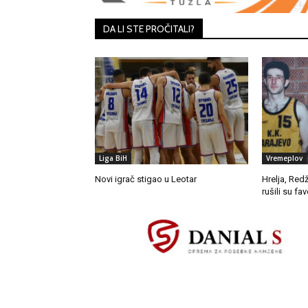
DA LI STE PROČITALI?
Liga BiH
Vremeplov
Novi igrač stigao u Leotar
Hrelja, Red
rušili su fav