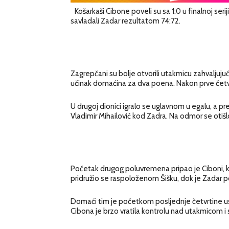
Košarkaši Cibone poveli su sa 1:0 u finalnoj se
savladali Zadar rezultatom 74:72.
Zagrepčani su bolje otvorili utakmicu zahvaljujuć
učinak domaćina za dva poena. Nakon prve četvr
U drugoj dionici igralo se uglavnom u egalu, a pre
Vladimir Mihailović kod Zadra. Na odmor se otišlo
Početak drugog poluvremena pripao je Ciboni, ko
pridružio se raspoloženom Šišku, dok je Zadar po
Domaći tim je početkom posljednje četvrtine uspi
Cibona je brzo vratila kontrolu nad utakmicom i