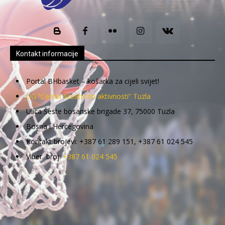
Kontakt informacije
Portal BHbasket – košarka za cijeli svijet!
UG “Centar kreativnih aktivnosti” Tuzla
Ulica Šeste bosanske brigade 37, 75000 Tuzla
Bosna i Hercegovina
Kontakt brojevi: +387 61 289 151, +387 61 024 545
Viber broj:
+387 61 024 545