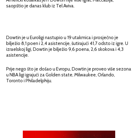
saopštio je danas klub iz Tel Aviva.
Dowtin je u Euroligi nastupio u 19 utakmica i prosječno je
bilježio 8,1 poen i 2,4 asistencije, šutirajući 41,7 odsto iz igre. U
izraelskoj ligi, Dowtin je bilježio 9,6 poena, 2,6 skokova i 4,3
asistencije.
Prije nego što je došao u Evropu, Dowtin je proveo više sezona
u NBA ligi igrajući za Golden state, Milwaukee, Orlando,
Toronto i Philadelphiju.