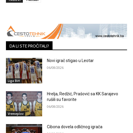
DA LI STE PROČITALI?
Novi igrač stigao u Leotar
06/08/2026
Liga BiH
Hrelja, Redžić, Prašović sa KK Sarajevo
rušili su favorite
06/08/2026
Vremeplov
Cibona dovela odličnog igrača