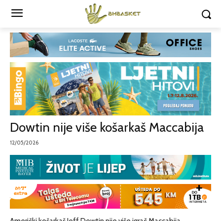
Dowtin nije više košarkaš Maccabija
12/05/2026
Američki košarkaš Jeff Dowtin nije više igrač Maccabija,