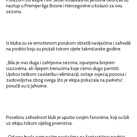
nastup u Premijer liga Bosne i Hercegovine u košarci za ovu
sezonu.
Iz kluba su se emotivnom porukom obratili navijačima i zahvalili
na podršci koju su pružali tokom cijele takmičarske godine.
„Bila je ovo duga i zahtjevna sezona, ispunjena brojnim
izazovima, ali i lijepim trenucima koje ćemo dugo pamtiti.
Uprkos teškom završetku i eliminaciji, ostaje osjećaj ponosa i
zadovoljstva zbog svega što je ekipa pokazala na parketu“,
poručili su iz Jahorine.
Posebnu zahvalnost klub je uputio svojim fanovima, koji su bili
uz ekipu tokom cijelog prvenstva.
„Od srca hvala svim našim navijačima na fantastičnoj podršci