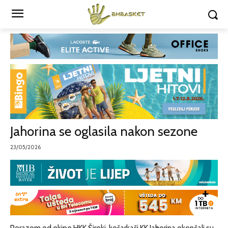
Jahorina se oglasila nakon sezone
23/05/2026
Porazom od ekipe HKK Široki, košarkaši KK Jahorina okončali su