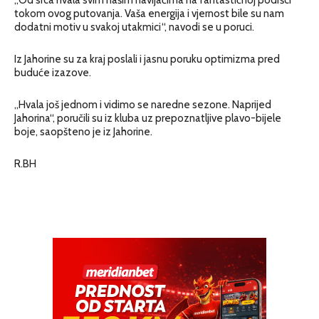
tokom ovog putovanja. Vaša energija i vjernost bile su nam
dodatni motiv u svakoj utakmici“, navodi se u poruci.
Iz Jahorine su za kraj poslali i jasnu poruku optimizma pred
buduće izazove.
„Hvala još jednom i vidimo se naredne sezone. Naprijed
Jahorina“, poručili su iz kluba uz prepoznatljive plavo-bijele
boje, saopšteno je iz Jahorine.
R.BH