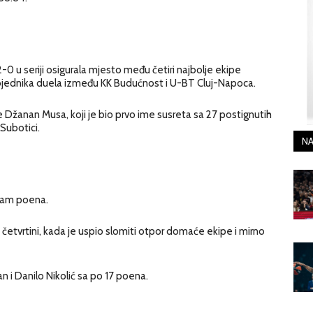
2-0 u seriji osigurala mjesto među četiri najbolje ekipe
pobjednika duela između KK Budućnost i U-BT Cluj-Napoca.
je Džanan Musa, koji je bio prvo ime susreta sa 27 postignutih
Subotici.
NA
osam poena.
 četvrtini, kada je uspio slomiti otpor domaće ekipe i mirno
an i Danilo Nikolić sa po 17 poena.