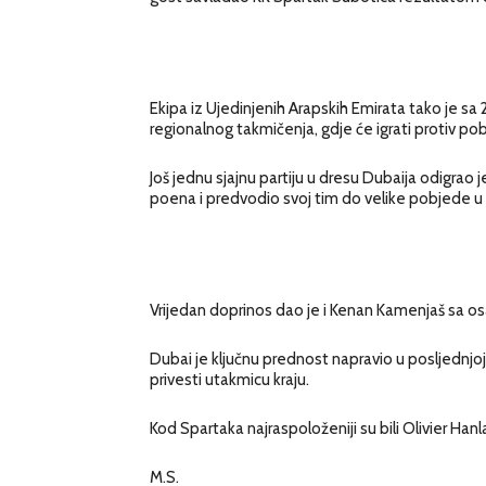
Ekipa iz Ujedinjenih Arapskih Emirata tako je sa 
regionalnog takmičenja, gdje će igrati protiv 
Još jednu sjajnu partiju u dresu Dubaija odigrao 
poena i predvodio svoj tim do velike pobjede u 
Vrijedan doprinos dao je i Kenan Kamenjaš sa 
Dubai je ključnu prednost napravio u posljednjoj
privesti utakmicu kraju.
Kod Spartaka najraspoloženiji su bili Olivier Hanl
M.S.