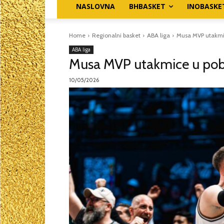
NASLOVNA
BHBASKET
INOBASKE
Home
Regionalni basket
ABA liga
Musa MVP utakmic
ABA liga
Musa MVP utakmice u pob
10/05/2026