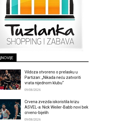
JNOVIJE
Vildoza otvoreno o prelasku u
Partizan: „Nikada neću zatvoriti
vrata nijednom klubu“
09/08/2026
Crvena zvezda iskoristila krizu
ASVEL-a: Nick Weiler-Babb novi bek
crveno-bijelih
09/08/2026