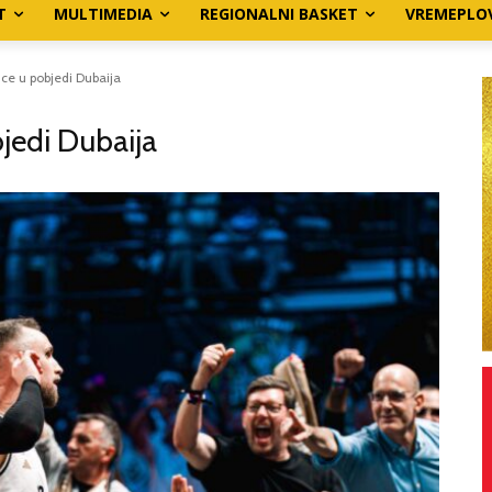
T
MULTIMEDIA
REGIONALNI BASKET
VREMEPLO
e u pobjedi Dubaija
jedi Dubaija