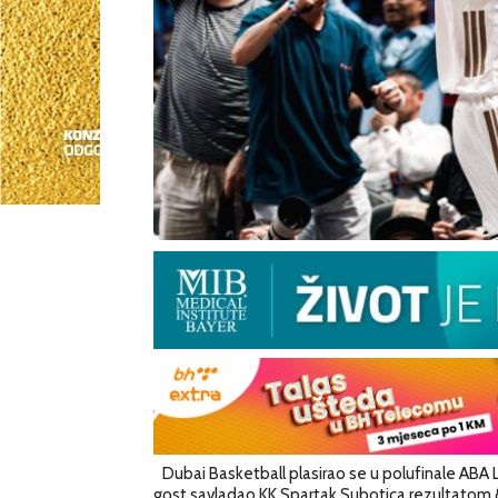
Dubai Basketball plasirao se u polufinale ABA
gost savladao KK Spartak Subotica rezultatom 