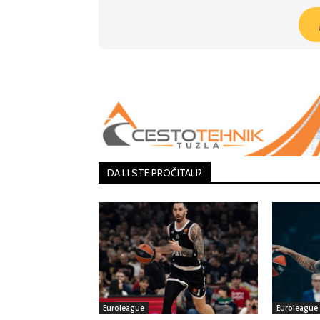
Share
DA LI STE PROČITALI?
Euroleague
Euroleague