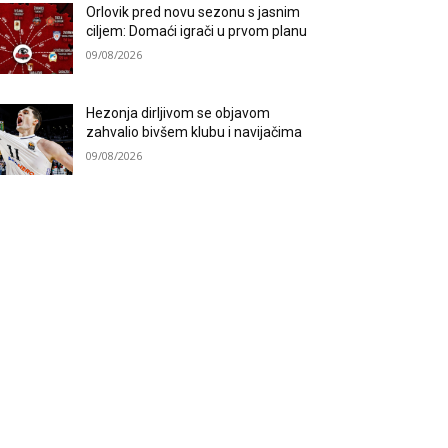
Orlovik pred novu sezonu s jasnim
ciljem: Domaći igrači u prvom planu
09/08/2026
Hezonja dirljivom se objavom
zahvalio bivšem klubu i navijačima
09/08/2026