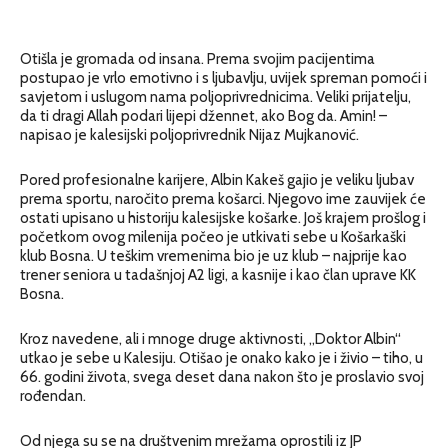
Otišla je gromada od insana. Prema svojim pacijentima
postupao je vrlo emotivno i s ljubavlju, uvijek spreman pomoći i
savjetom i uslugom nama poljoprivrednicima. Veliki prijatelju,
da ti dragi Allah podari lijepi džennet, ako Bog da. Amin! –
napisao je kalesijski poljoprivrednik Nijaz Mujkanović.
Pored profesionalne karijere, Albin Kakeš gajio je veliku ljubav
prema sportu, naročito prema košarci. Njegovo ime zauvijek će
ostati upisano u historiju kalesijske košarke. Još krajem prošlog i
početkom ovog milenija počeo je utkivati sebe u Košarkaški
klub Bosna. U teškim vremenima bio je uz klub – najprije kao
trener seniora u tadašnjoj A2 ligi, a kasnije i kao član uprave KK
Bosna.
Kroz navedene, ali i mnoge druge aktivnosti, „Doktor Albin“
utkao je sebe u Kalesiju. Otišao je onako kako je i živio – tiho, u
66. godini života, svega deset dana nakon što je proslavio svoj
rođendan.
Od njega su se na društvenim mrežama oprostili iz JP