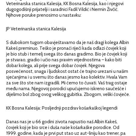
Veterinarska stanica Kalesija, KK Bosna Kalesija, kao i njegovi
dugogodišnji prijatelji i saradnici Fadil Vildić i Nermin Živčić.
Njihove poruke prenosimo u nastavku:
JP Veterinarska stanica Kalesija
S dubokom tugom obavještavamo da je naš dragi kolega Albin
Kakeš preminuo. Teško je pronaći riječi kada odlazi čovjek koji
je bio stub i temelj svega što danas gradimo. Bio je čovjek koji
je stvarao, gradio i učio nas pravim vrijednostima – kako biti
dobar kolega, ali prije svega dobar čovjek. Njegova
posvećenost, snaga i ljudskost ostat će trajno urezani u našim
sjećanjima i u svemu što danas jesmo kao kolektiv. Hvala Vam
za sve što ste nam izgradili. Mi ćemo to čuvati. Vaš trag ostaje
među nama. Njegovoj porodici upućujemo iskreno saučešće i
dijelimo bol zbog ovog velikog gubitka. Zbogom, veliki čovječe.
KK Bosna Kalesija: Posljednji pozdrav košarkaškoj legendi
Danas nas je u 66 godini zivota napustio naš Albin Kakeš,
čovjek koji je bio srce i duša naše košarkaške porodice. Od
1999. godine, kada je prvi put stao uz aut-liniju kao trener, pa