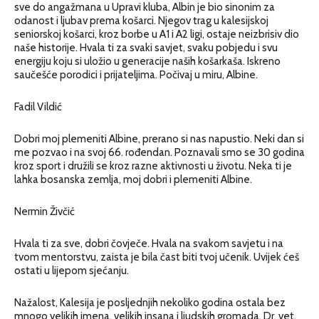
sve do angažmana u Upravi kluba, Albin je bio sinonim za
odanost i ljubav prema košarci. Njegov trag u kalesijskoj
seniorskoj košarci, kroz borbe u A1 i A2 ligi, ostaje neizbrisiv dio
naše historije. Hvala ti za svaki savjet, svaku pobjedu i svu
energiju koju si uložio u generacije naših košarkaša. Iskreno
saučešće porodici i prijateljima. Počivaj u miru, Albine.
Fadil Vildić
Dobri moj plemeniti Albine, prerano si nas napustio. Neki dan si
me pozvao i na svoj 66. rođendan. Poznavali smo se 30 godina
kroz sport i družili se kroz razne aktivnosti u životu. Neka ti je
lahka bosanska zemlja, moj dobri i plemeniti Albine.
Nermin Živčić
Hvala ti za sve, dobri čovječe. Hvala na svakom savjetu i na
tvom mentorstvu, zaista je bila čast biti tvoj učenik. Uvijek ćeš
ostati u lijepom sjećanju.
Nažalost, Kalesija je posljednjih nekoliko godina ostala bez
mnogo velikih imena, velikih insana i ljudskih gromada. Dr. vet.