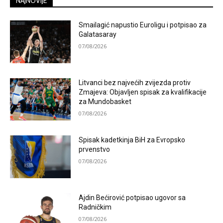
NAJNOVIJE
Smailagić napustio Euroligu i potpisao za
Galatasaray
07/08/2026
Litvanci bez najvećih zvijezda protiv
Zmajeva: Objavljen spisak za kvalifikacije
za Mundobasket
07/08/2026
Spisak kadetkinja BiH za Evropsko
prvenstvo
07/08/2026
Ajdin Bećirović potpisao ugovor sa
Radničkim
07/08/2026