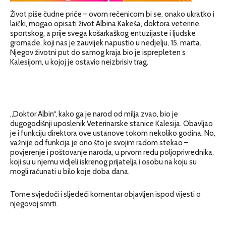
Život piše čudne priče – ovom rečenicom bi se, onako ukratko i
laički, mogao opisati život Albina Kakeša, doktora veterine,
sportskog, a prije svega košarkaškog entuzijaste i ljudske
gromade, koji nas je zauvijek napustio u nedjelju, 15. marta.
Njegov životni put do samog kraja bio je isprepleten s
Kalesijom, u kojoj je ostavio neizbrisiv trag.
„Doktor Albin“, kako ga je narod od milja zvao, bio je
dugogodišnji uposlenik Veterinarske stanice Kalesija. Obavljao
je i funkciju direktora ove ustanove tokom nekoliko godina. No,
važnije od funkcija je ono što je svojim radom stekao –
povjerenje i poštovanje naroda, u prvom redu poljoprivrednika,
koji su u njemu vidjeli iskrenog prijatelja i osobu na koju su
mogli računati u bilo koje doba dana.
Tome svjedoči i sljedeći komentar objavljen ispod vijesti o
njegovoj smrti.