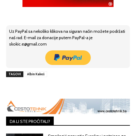
Uz PayPal sa nekoliko klikova na siguran način možete podržati
naš rad. E-mail za donacije putem PayPal-a je
skokic.e@gmail.com
TAGOVI
Albin Kakeš
DA LI STE PROČITALI?