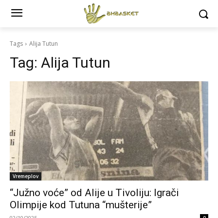
Tags
Alija Tutun
Tag:
Alija Tutun
Vremeplov
“Južno voće” od Alije u Tivoliju: Igrači
Olimpije kod Tutuna “mušterije”
02/10/2025