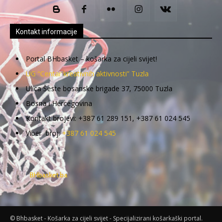
Kontakt informacije
Portal BHbasket – košarka za cijeli svijet!
UG “Centar kreativnih aktivnosti” Tuzla
Ulica Šeste bosanske brigade 37, 75000 Tuzla
Bosna i Hercegovina
Kontakt brojevi: +387 61 289 151, +387 61 024 545
Viber broj:
+387 61 024 545
BHbasket.ba
© Bhbasket - Košarka za cijeli svijet - Specijalizirani košarkaški portal.