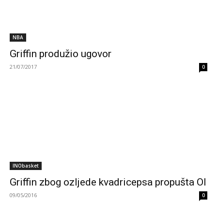
NBA
Griffin produžio ugovor
21/07/2017
0
INObasket
Griffin zbog ozljede kvadricepsa propušta OI
09/05/2016
0