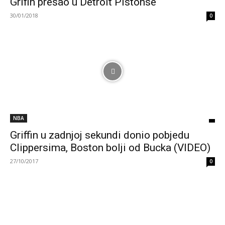
Grifin prešao u Detroit Pistonse
30/01/2018
0
NBA
Griffin u zadnjoj sekundi donio pobjedu
Clippersima, Boston bolji od Bucka (VIDEO)
27/10/2017
0