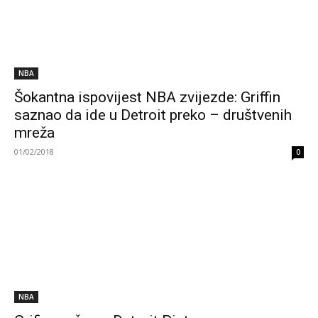
NBA
Šokantna ispovijest NBA zvijezde: Griffin
saznao da ide u Detroit preko – društvenih
mreža
01/02/2018
0
NBA