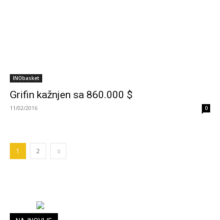
INObasket
Grifin kažnjen sa 860.000 $
11/02/2016
0
1
2