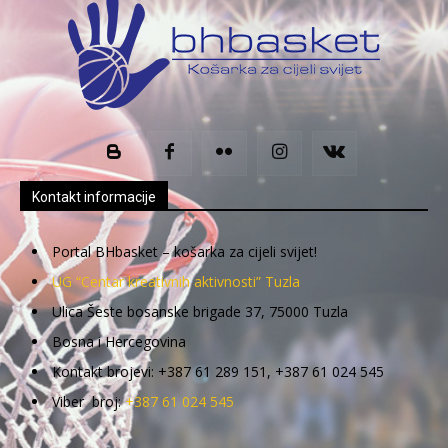
Kontakt informacije
Portal BHbasket – košarka za cijeli svijet!
UG “Centar kreativnih aktivnosti” Tuzla
Ulica Šeste bosanske brigade 37, 75000 Tuzla
Bosna i Hercegovina
Kontakt brojevi: +387 61 289 151, +387 61 024 545
Viber broj:
+387 61 024 545