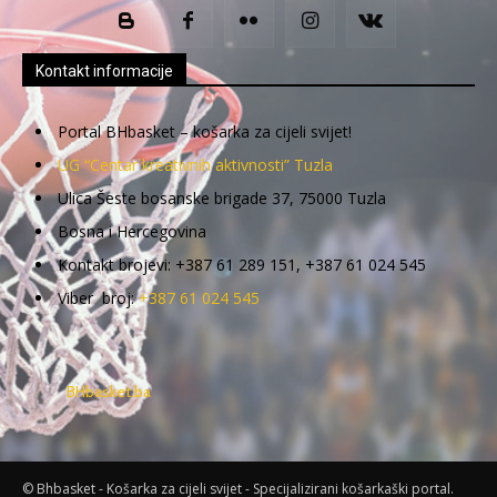
Kontakt informacije
Portal BHbasket – košarka za cijeli svijet!
UG “Centar kreativnih aktivnosti” Tuzla
Ulica Šeste bosanske brigade 37, 75000 Tuzla
Bosna i Hercegovina
Kontakt brojevi: +387 61 289 151, +387 61 024 545
Viber broj:
+387 61 024 545
BHbasket.ba
© Bhbasket - Košarka za cijeli svijet - Specijalizirani košarkaški portal.