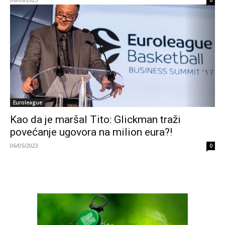
0
Euroleague
Kao da je maršal Tito: Glickman traži
povećanje ugovora na milion eura?!
06/05/2023
0