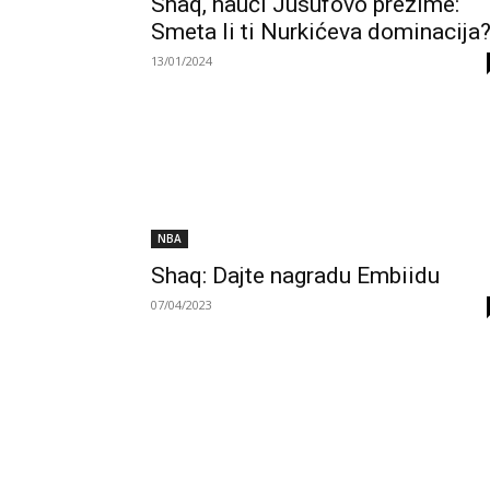
Shaq, nauči Jusufovo prezime:
Smeta li ti Nurkićeva dominacija?
13/01/2024
NBA
Shaq: Dajte nagradu Embiidu
07/04/2023