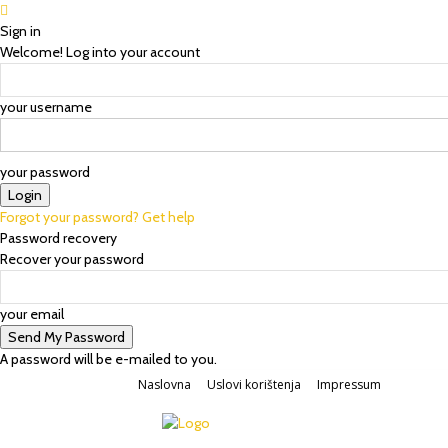
Sign in
Welcome! Log into your account
your username
your password
Forgot your password? Get help
Password recovery
Recover your password
your email
A password will be e-mailed to you.
Naslovna
Uslovi korištenja
Impressum