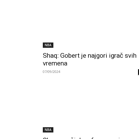
NBA
Shaq: Gobert je najgori igrač svih
vremena
07/09/2024
NBA