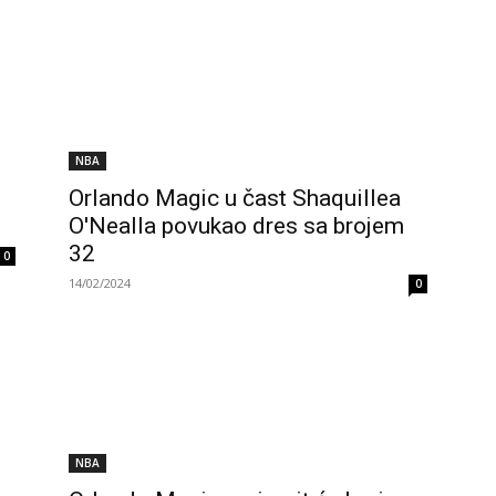
NBA
Orlando Magic u čast Shaquillea
O'Nealla povukao dres sa brojem
32
0
14/02/2024
0
NBA