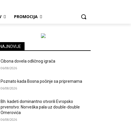
V
PROMOCIJA
NAJNOVIJE
Cibona dovela odličnog igrača
06/08/2026
Poznato kada Bosna počinje sa pripremama
06/08/2026
Bh. kadeti dominantno otvorili Evropsko
prvenstvo: Norveška pala uz double-double
Omerovića
06/08/2026