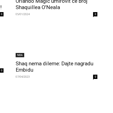
Orlando Magic umirovit će broj
!
Shaquillea O'Neala
05/01/2024
0
0
NBA
Shaq nema dileme: Dajte nagradu
Embidu
0
07/04/2023
0