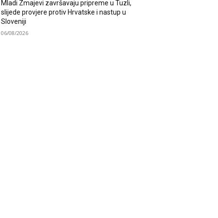
Mladi Zmajevi završavaju pripreme u Tuzli,
slijede provjere protiv Hrvatske i nastup u
Sloveniji
06/08/2026