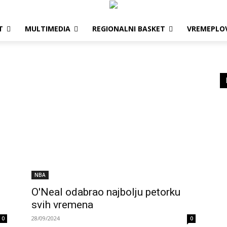
T
MULTIMEDIA
REGIONALNI BASKET
VREMEPLO
NBA
O'Neal odabrao najbolju petorku
svih vremena
28/09/2024
0
0