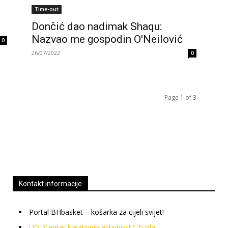
Time-out
Dončić dao nadimak Shaqu:
Nazvao me gospodin O'Neilović
0
26/07/2022
0
Page 1 of 3
Kontakt informacije
Portal BHbasket – košarka za cijeli svijet!
UG “Centar kreativnih aktivnosti” Tuzla