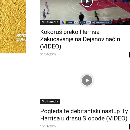
Multimedia
Kokoruš preko Harrisa:
Zakucavanje na Dejanov način
(VIDEO)
01/04/2018
Multimedia
Pogledajte debitantski nastup Ty
Harrisa u dresu Slobode (VIDEO)
15/01/2018