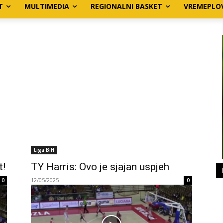
T
MULTIMEDIA
REGIONALNI BASKET
VREMEPLO
Liga BiH
t!
TY Harris: Ovo je sjajan uspjeh
12/05/2025
0
0