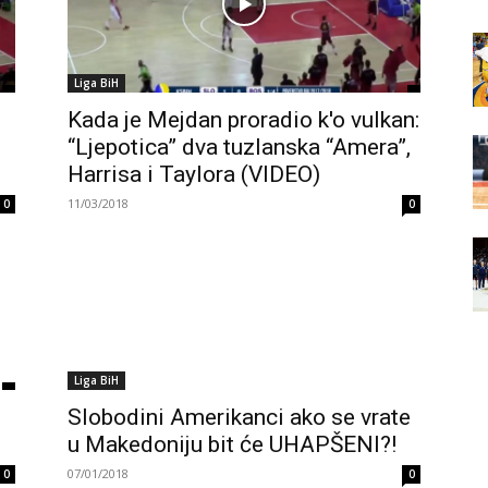
Liga BiH
Kada je Mejdan proradio k'o vulkan:
“Ljepotica” dva tuzlanska “Amera”,
Harrisa i Taylora (VIDEO)
11/03/2018
0
0
Liga BiH
Slobodini Amerikanci ako se vrate
u Makedoniju bit će UHAPŠENI?!
07/01/2018
0
0