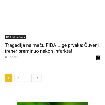
FIBA takmičenja
Tragedija na meču FIBA Lige prvaka: Čuveni
trener preminuo nakon infarkta!
19/10/2022
0
1
2
3