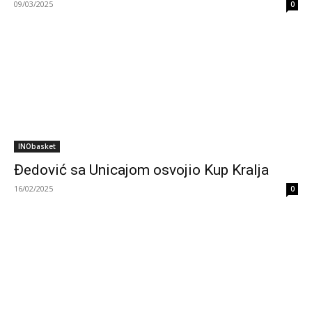
09/03/2025
0
INObasket
Đedović sa Unicajom osvojio Kup Kralja
16/02/2025
0