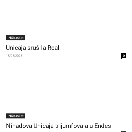
INObasket
Unicaja srušila Real
15/06/2025
0
INObasket
Nihadova Unicaja trijumfovala u Endesi