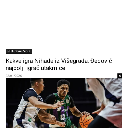
FIBA takmičenja
Kakva igra Nihada iz Višegrada: Đedović
najbolji igrač utakmice
22/01/2026
0