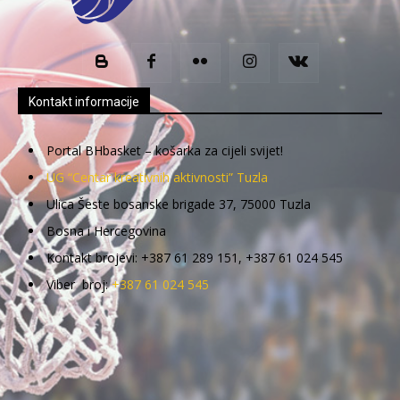
Kontakt informacije
Portal BHbasket – košarka za cijeli svijet!
UG “Centar kreativnih aktivnosti” Tuzla
Ulica Šeste bosanske brigade 37, 75000 Tuzla
Bosna i Hercegovina
Kontakt brojevi: +387 61 289 151, +387 61 024 545
Viber broj:
+387 61 024 545