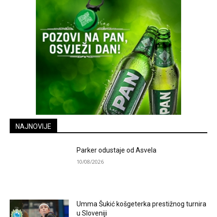
NAJNOVIJE
Parker odustaje od Asvela
10/08/2026
Umma Šukić košgeterka prestižnog turnira
u Sloveniji