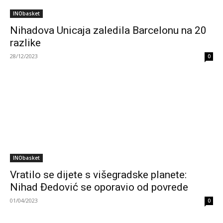
INObasket
Nihadova Unicaja zaledila Barcelonu na 20
razlike
28/12/2023
0
INObasket
Vratilo se dijete s višegradske planete:
Nihad Đedović se oporavio od povrede
01/04/2023
0