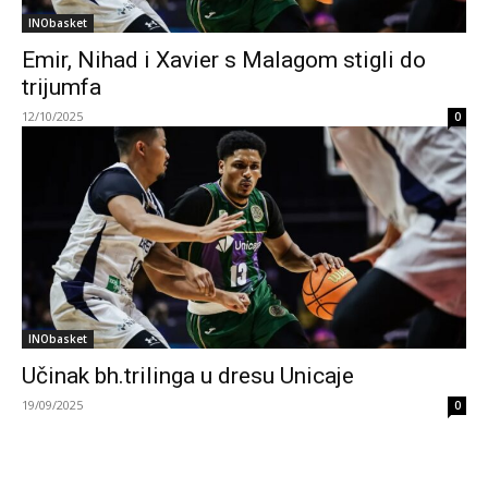
INObasket
Emir, Nihad i Xavier s Malagom stigli do
trijumfa
12/10/2025
0
INObasket
Učinak bh.trilinga u dresu Unicaje
19/09/2025
0