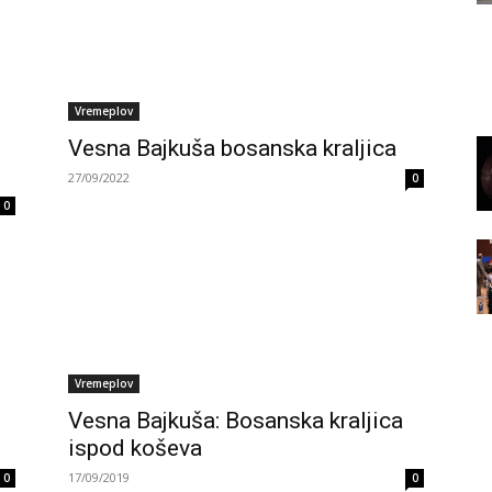
Vremeplov
Vesna Bajkuša bosanska kraljica
27/09/2022
0
0
Vremeplov
Vesna Bajkuša: Bosanska kraljica
ispod koševa
17/09/2019
0
0