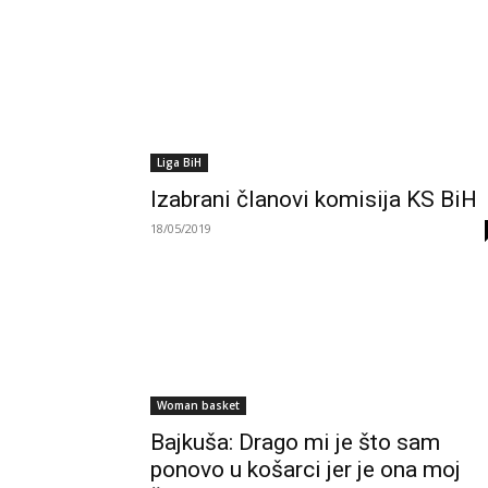
Liga BiH
Izabrani članovi komisija KS BiH
18/05/2019
Woman basket
Bajkuša: Drago mi je što sam
ponovo u košarci jer je ona moj