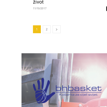
život
11/10/2017
1
2