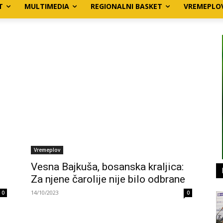
T
MULTIMEDIA
REGIONALNI BASKET
VREMEPLO
Vremeplov
Vesna Bajkuša, bosanska kraljica:
Za njene čarolije nije bilo odbrane
14/10/2023
0
0