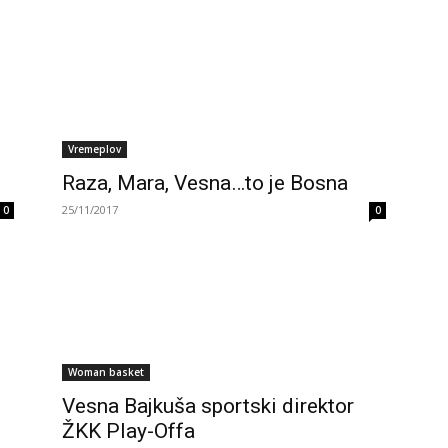
Vremeplov
Raza, Mara, Vesna…to je Bosna
25/11/2017
0
0
Woman basket
Vesna Bajkuša sportski direktor
ŽKK Play-Offa