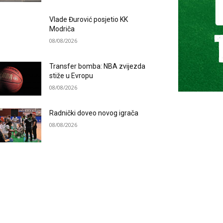
Vlade Đurović posjetio KK
Modriča
08/08/2026
Transfer bomba: NBA zvijezda
stiže u Evropu
08/08/2026
Radnički doveo novog igrača
08/08/2026