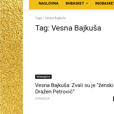
NASLOVNA
BHBASKET
INOBASKE
Tags
Vesna Bajkuša
Tag:
Vesna Bajkuša
Vremeplov
Vesna Bajkuša: Zvali su je “ženski
Dražen Petrović”
23/04/2024