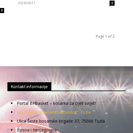
05/10/2017
0
0
Page 1 of 2
Kontakt informacije
Portal BHbasket – košarka za cijeli svijet!
UG “Centar kreativnih aktivnosti” Tuzla
Ulica Šeste bosanske brigade 37, 75000 Tuzla
Bosna i Hercegovina