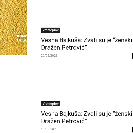
Vremeplov
Vesna Bajkuša: Zvali su je “ženski
Dražen Petrović”
20/05/2023
Vremeplov
Vesna Bajkuša: Zvali su je “ženski
Dražen Petrović”
13/03/2020