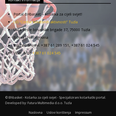
Portal BHbasket – košarka za cijeli svijet!
UG “Centar kreativnih aktivnosti” Tuzla
Ulica Šeste bosanske brigade 37, 75000 Tuzla
Bosna i Hercegovina
Kontakt brojevi: +387 61 289 151, +387 61 024 545
Viber broj:
+387 61 024 545
© Bhbasket - Košarka za cijeli svijet - Specijalizirani košarkaški portal.
Developed by:
Futura Multimedia d.o.o. Tuzla
Naslovna
Uslovi korištenja
Impressum