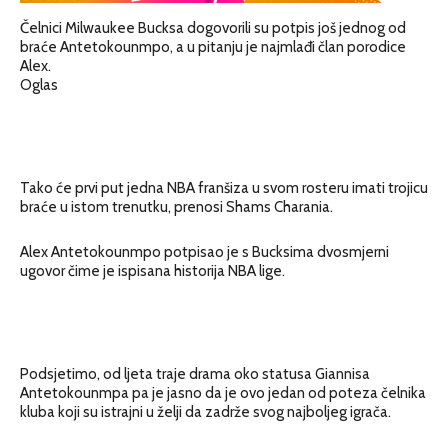
Čelnici Milwaukee Bucksa dogovorili su potpis još jednog od
braće Antetokounmpo, a u pitanju je najmlađi član porodice
Alex.
Oglas
Tako će prvi put jedna NBA franšiza u svom rosteru imati trojicu
braće u istom trenutku, prenosi Shams Charania.
Alex Antetokounmpo potpisao je s Bucksima dvosmjerni
ugovor čime je ispisana historija NBA lige.
Podsjetimo, od ljeta traje drama oko statusa Giannisa
Antetokounmpa pa je jasno da je ovo jedan od poteza čelnika
kluba koji su istrajni u želji da zadrže svog najboljeg igrača.