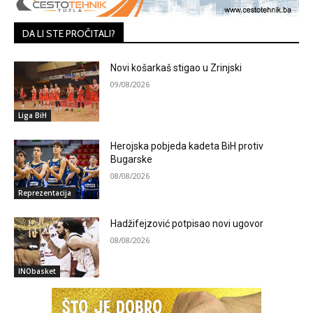
DA LI STE PROČITALI?
Novi košarkaš stigao u Zrinjski
09/08/2026
Liga BiH
Herojska pobjeda kadeta BiH protiv
Bugarske
08/08/2026
Reprezentacija
Hadžifejzović potpisao novi ugovor
08/08/2026
INObasket