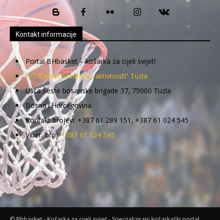
Kontakt informacije
Portal BHbasket – košarka za cijeli svijet!
UG “Centar kreativnih aktivnosti” Tuzla
Ulica Šeste bosanske brigade 37, 75000 Tuzla
Bosna i Hercegovina
Kontakt brojevi: +387 61 289 151, +387 61 024 545
Viber broj:
+387 61 024 545
© Bhbasket - Košarka za cijeli svijet - Specijalizirani košarkaški portal.