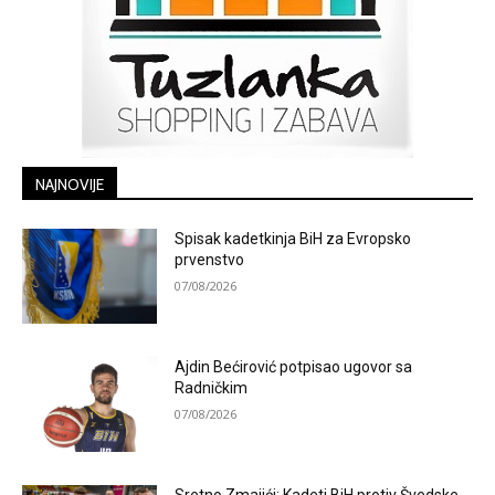
NAJNOVIJE
Spisak kadetkinja BiH za Evropsko
prvenstvo
07/08/2026
Ajdin Bećirović potpisao ugovor sa
Radničkim
07/08/2026
Sretno Zmajići: Kadeti BiH protiv Švedske