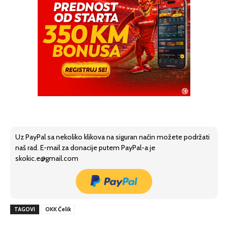
Uz PayPal sa nekoliko klikova na siguran način možete podržati
naš rad. E-mail za donacije putem PayPal-a je
skokic.e@gmail.com
TAGOVI
OKK Čelik