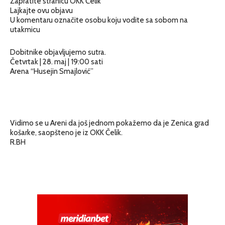
Zapratite stranicu OKK Čelik
Lajkajte ovu objavu
U komentaru označite osobu koju vodite sa sobom na
utakmicu
Dobitnike objavljujemo sutra.
Četvrtak | 28. maj | 19:00 sati
Arena “Husejin Smajlović”
Vidimo se u Areni da još jednom pokažemo da je Zenica grad
košarke, saopšteno je iz OKK Čelik.
R.BH