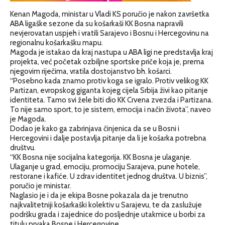
Kenan Magoda, ministar u Vladi KS poručio je nakon završetka
ABA ligaške sezone da su košarkaši KK Bosna napravili
nevjerovatan uspjeh i vratili Sarajevo i Bosnu i Hercegovinu na
regionalnu košarkašku mapu.
Magoda je istakao da kraj nastupa u ABA ligi ne predstavlja kraj
projekta, već početak ozbiljne sportske priče koja je, prema
njegovim riječima, vratila dostojanstvo bh. košarci.
“Posebno kada znamo protiv koga se igralo. Protiv velikog KK
Partizan, evropskog giganta kojeg cijela Srbija živi kao pitanje
identiteta. Tamo svi žele biti dio KK Crvena zvezda i Partizana.
To nije samo sport, to je sistem, emocija i način života”, naveo
je Magoda.
Dodao je kako ga zabrinjava činjenica da se u Bosni i
Hercegovini i dalje postavlja pitanje da li je košarka potrebna
društvu.
“KK Bosna nije socijalna kategorija. KK Bosna je ulaganje.
Ulaganje u grad, emociju, promociju Sarajeva, pune hotele,
restorane i kafiće. U zdrav identitet jednog društva. U biznis”,
poručio je ministar.
Naglasio je i da je ekipa Bosne pokazala da je trenutno
najkvalitetniji košarkaški kolektiv u Sarajevu, te da zaslužuje
podršku grada i zajednice do posljednje utakmice u borbi za
titulu prvaka Bosne i Hercegovine.