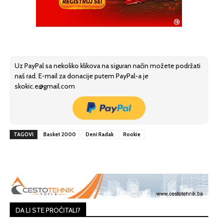
Uz PayPal sa nekoliko klikova na siguran način možete podržati
naš rad. E-mail za donacije putem PayPal-a je
skokic.e@gmail.com
TAGOVI
Basket 2000
Deni Radak
Rookie
DA LI STE PROČITALI?