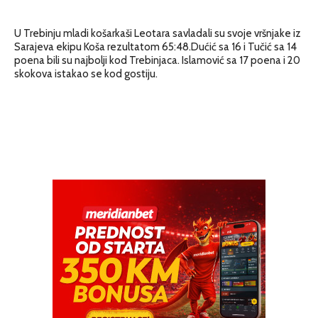
U Trebinju mladi košarkaši Leotara savladali su svoje vršnjake iz
Sarajeva ekipu Koša rezultatom 65:48.Dućić sa 16 i Tučić sa 14
poena bili su najbolji kod Trebinjaca. Islamović sa 17 poena i 20
skokova istakao se kod gostiju.