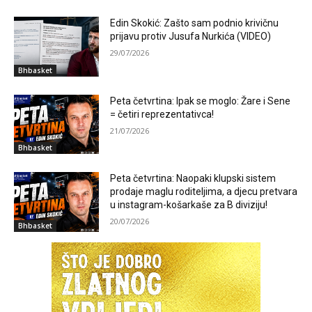
Edin Skokić: Zašto sam podnio krivičnu
prijavu protiv Jusufa Nurkića (VIDEO)
29/07/2026
Bhbasket
Peta četvrtina: Ipak se moglo: Žare i Sene
= četiri reprezentativca!
21/07/2026
Bhbasket
Peta četvrtina: Naopaki klupski sistem
prodaje maglu roditeljima, a djecu pretvara
u instagram-košarkaše za B diviziju!
20/07/2026
Bhbasket