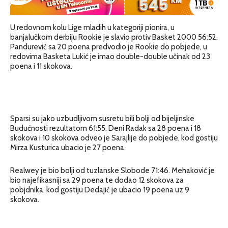
U redovnom kolu Lige mladih u kategoriji pionira, u
banjalučkom derbiju Rookie je slavio protiv Basket 2000 56:52.
Pandurević sa 20 poena predvodio je Rookie do pobjede, u
redovima Basketa Lukić je imao double-double učinak od 23
poena i 11 skokova.
Sparsi su jako uzbudljivom susretu bili bolji od bijeljinske
Budućnosti rezultatom 61:55. Deni Radak sa 28 poena i 18
skokova i 10 skokova odveo je Sarajlije do pobjede, kod gostiju
Mirza Kusturica ubacio je 27 poena.
Realwey je bio bolji od tuzlanske Slobode 71:46. Mehaković je
bio najefikasniji sa 29 poena te dodao 12 skokova za
pobjdnika, kod gostiju Dedajić je ubacio 19 poena uz 9
skokova.