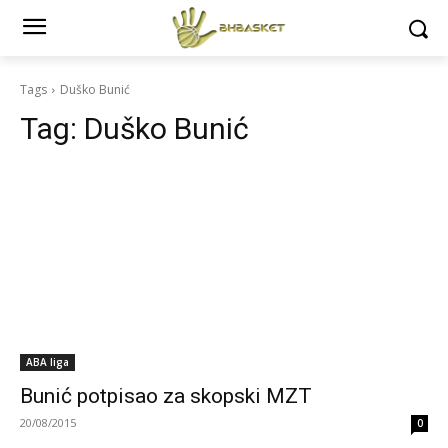
Tags
Duško Bunić
Tag:
Duško Bunić
ABA liga
Bunić potpisao za skopski MZT
20/08/2015
0