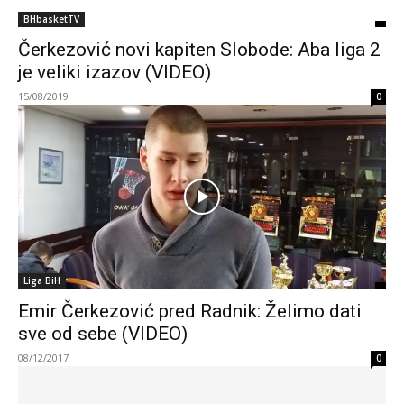
BHbasketTV
Čerkezović novi kapiten Slobode: Aba liga 2
je veliki izazov (VIDEO)
15/08/2019
0
Liga BiH
Emir Čerkezović pred Radnik: Želimo dati
sve od sebe (VIDEO)
08/12/2017
0