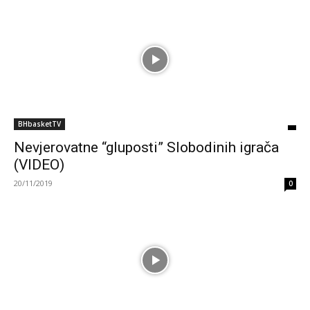
BHbasketTV
Nevjerovatne “gluposti” Slobodinih igrača
(VIDEO)
20/11/2019
0