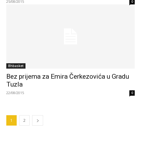
25/08/2015
0
Bhbasket
Bez prijema za Emira Čerkezovića u Gradu
Tuzla
22/08/2015
0
1
2