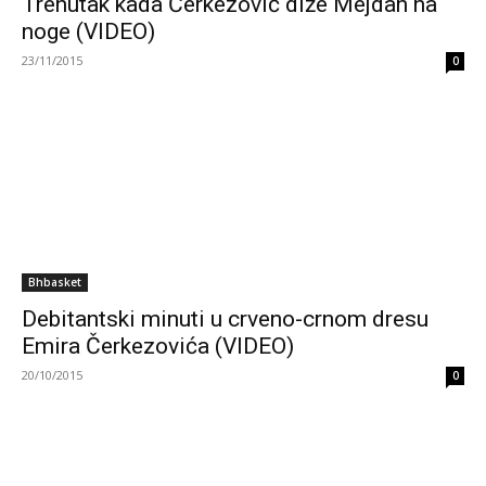
Trenutak kada Čerkezović diže Mejdan na
noge (VIDEO)
23/11/2015
0
Bhbasket
Debitantski minuti u crveno-crnom dresu
Emira Čerkezovića (VIDEO)
20/10/2015
0