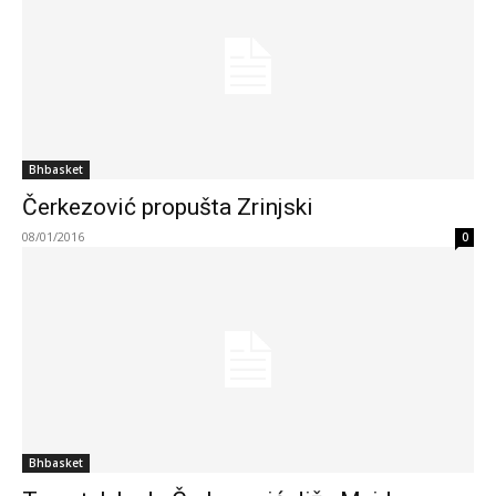
Bhbasket
Čerkezović propušta Zrinjski
08/01/2016
0
Bhbasket