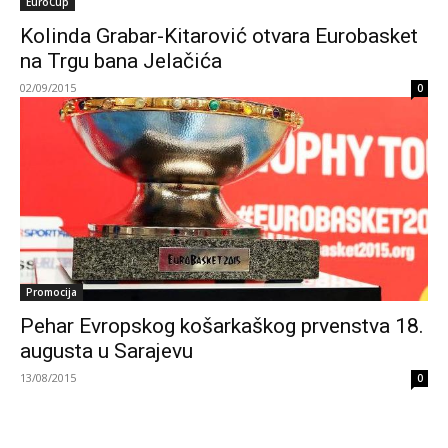
EuroCup
Kolinda Grabar-Kitarović otvara Eurobasket
na Trgu bana Jelačića
02/09/2015
0
Promocija
Pehar Evropskog košarkaškog prvenstva 18.
augusta u Sarajevu
13/08/2015
0