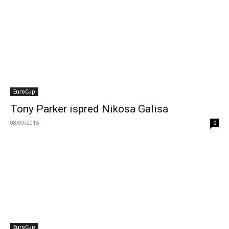
EuroCup
Tony Parker ispred Nikosa Galisa
08/09/2015
0
EuroCup