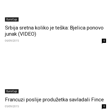
EuroCup
Srbija sretna koliko je teška: Bjelica ponovo
junak (VIDEO)
06/09/2015
0
EuroCup
Francuzi poslije produžetka savladali Fince
05/09/2015
0