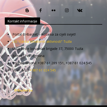
Kontakt informacije
Portal BHbasket – košarka za cijeli svijet!
UG “Centar kreativnih aktivnosti” Tuzla
Ulica Šeste bosanske brigade 37, 75000 Tuzla
Bosna i Hercegovina
Kontakt brojevi: +387 61 289 151, +387 61 024 545
Viber broj:
+387 61 024 545
BHbasket.ba