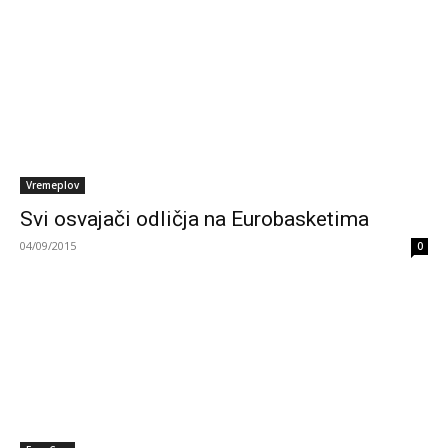
Vremeplov
Svi osvajači odličja na Eurobasketima
04/09/2015
0