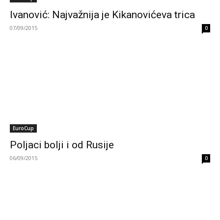
Ivanović: Najvažnija je Kikanovićeva trica
07/09/2015
0
EuroCup
Poljaci bolji i od Rusije
06/09/2015
0