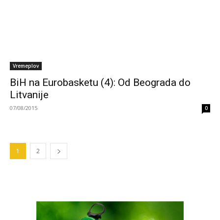
Vremeplov
BiH na Eurobasketu (4): Od Beograda do
Litvanije
07/08/2015
0
1
2