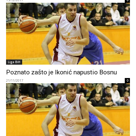
0
Liga BiH
Poznato zašto je Ikonić napustio Bosnu
21/11/2017
0