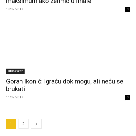
maksimum ako želimo u finale
18/02/2017
0
Bhbasket
Goran Ikonić: Igraću dok mogu, ali neću se
brukati
11/02/2017
0
1
2