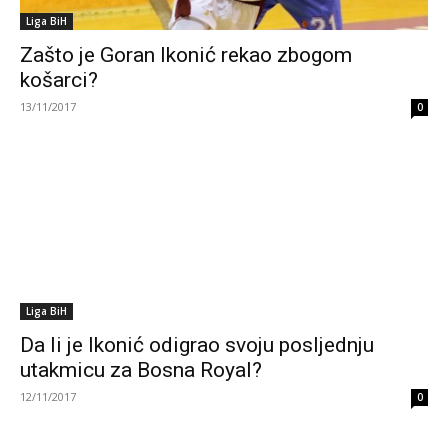
Liga BiH
Zašto je Goran Ikonić rekao zbogom
košarci?
13/11/2017
0
Liga BiH
Da li je Ikonić odigrao svoju posljednju
utakmicu za Bosna Royal?
12/11/2017
0