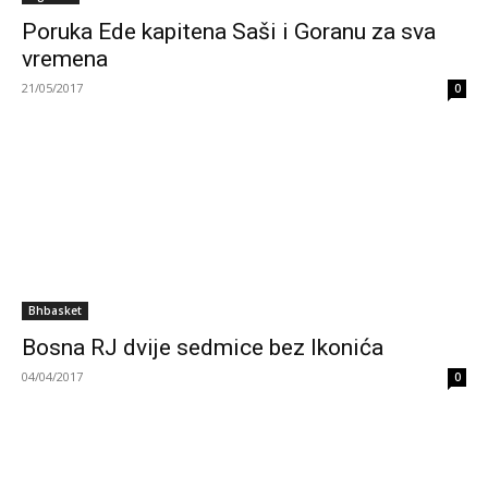
Poruka Ede kapitena Saši i Goranu za sva
vremena
21/05/2017
0
Bhbasket
Bosna RJ dvije sedmice bez Ikonića
04/04/2017
0