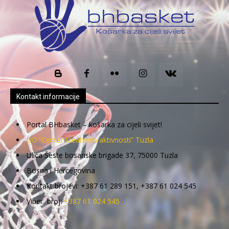
Kontakt informacije
Portal BHbasket – košarka za cijeli svijet!
UG “Centar kreativnih aktivnosti” Tuzla
Ulica Šeste bosanske brigade 37, 75000 Tuzla
Bosna i Hercegovina
Kontakt brojevi: +387 61 289 151, +387 61 024 545
Viber broj:
+387 61 024 545