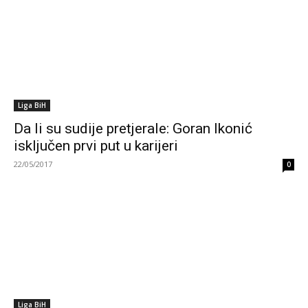
Liga BiH
Da li su sudije pretjerale: Goran Ikonić
isključen prvi put u karijeri
22/05/2017
0
Liga BiH