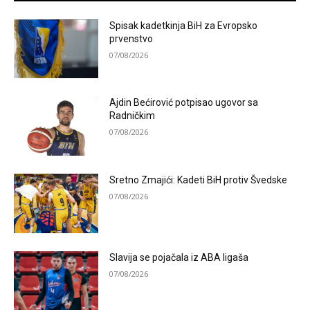
Spisak kadetkinja BiH za Evropsko
prvenstvo
07/08/2026
Ajdin Bećirović potpisao ugovor sa
Radničkim
07/08/2026
Sretno Zmajići: Kadeti BiH protiv Švedske
07/08/2026
Slavija se pojačala iz ABA ligaša
07/08/2026