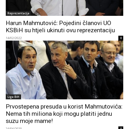
Reprezentacija
Harun Mahmutović: Pojedini članovi UO
KSBiH su htjeli ukinuti ovu reprezentaciju
14/02/2022
0
Liga BiH
Prvostepena presuda u korist Mahmutovića:
Nema tih miliona koji mogu platiti jednu
suzu moje mame!
24/06/2020
0