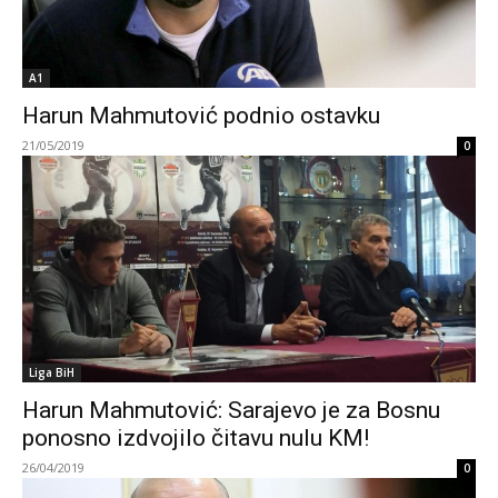
A1
Harun Mahmutović podnio ostavku
21/05/2019
0
Liga BiH
Harun Mahmutović: Sarajevo je za Bosnu
ponosno izdvojilo čitavu nulu KM!
26/04/2019
0