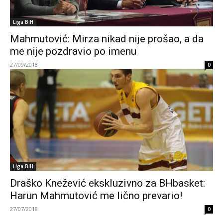
Liga BiH
Mahmutović: Mirza nikad nije prošao, a da
me nije pozdravio po imenu
27/09/2018
0
Liga BiH
Draško Knežević ekskluzivno za BHbasket:
Harun Mahmutović me lično prevario!
27/07/2018
0