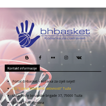
Kontakt informacije
Portal BHbasket – košarka za cijeli svijet!
UG “Centar kreativnih aktivnosti” Tuzla
Ulica Šeste bosanske brigade 37, 75000 Tuzla
Bosna i Hercegovina