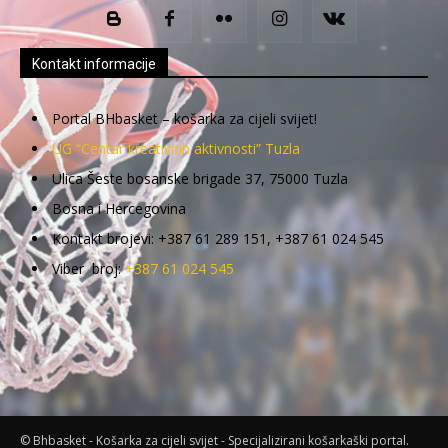
Kontakt informacije
Portal BHbasket – košarka za cijeli svijet!
UG “Centar kreativnih aktivnosti” Tuzla
Ulica Šeste bosanske brigade 37, 75000 Tuzla
Bosna i Hercegovina
Kontakt brojevi: +387 61 289 151, +387 61 024 545
Viber broj:
+387 61 024 545
© Bhbasket - Košarka za cijeli svijet - Specijalizirani košarkaški portal.