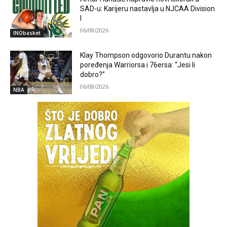
SAD-u: Karijeru nastavlja u NJCAA Division
I
06/08/2026
INObasket
Klay Thompson odgovorio Durantu nakon
poređenja Warriorsa i 76ersa: “Jesi li
dobro?”
06/08/2026
NBA