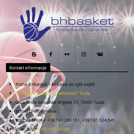
Kontakt informacije
Portal BHbasket – košarka za cijeli svijet!
UG “Centar kreativnih aktivnosti” Tuzla
Ulica Šeste bosanske brigade 37, 75000 Tuzla
Bosna i Hercegovina
Kontakt brojevi: +387 61 289 151, +387 61 024 545
Viber broj:
+387 61 024 545