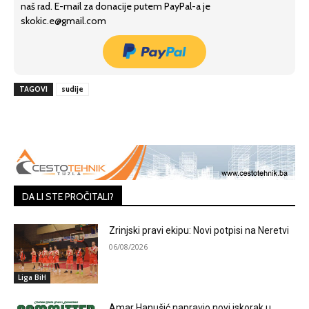
naš rad. E-mail za donacije putem PayPal-a je
skokic.e@gmail.com
TAGOVI
sudije
DA LI STE PROČITALI?
Zrinjski pravi ekipu: Novi potpisi na Neretvi
06/08/2026
Liga BiH
Amar Hanušić napravio novi iskorak u