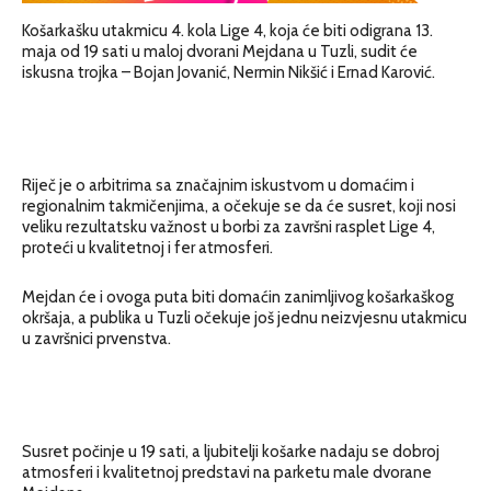
Košarkašku utakmicu 4. kola Lige 4, koja će biti odigrana 13.
maja od 19 sati u maloj dvorani Mejdana u Tuzli, sudit će
iskusna trojka – Bojan Jovanić, Nermin Nikšić i Ernad Karović.
Riječ je o arbitrima sa značajnim iskustvom u domaćim i
regionalnim takmičenjima, a očekuje se da će susret, koji nosi
veliku rezultatsku važnost u borbi za završni rasplet Lige 4,
proteći u kvalitetnoj i fer atmosferi.
Mejdan će i ovoga puta biti domaćin zanimljivog košarkaškog
okršaja, a publika u Tuzli očekuje još jednu neizvjesnu utakmicu
u završnici prvenstva.
Susret počinje u 19 sati, a ljubitelji košarke nadaju se dobroj
atmosferi i kvalitetnoj predstavi na parketu male dvorane